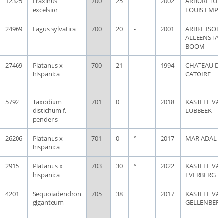
12325
Fraxinus
700
25
2002
ARBORET
excelsior
LOUIS EMP
24969
Fagus sylvatica
700
20
-
2001
ARBRE ISOL
ALLEENST
BOOM
27469
Platanus x
700
21
1994
CHATEAU D
hispanica
CATOIRE
5792
Taxodium
701
0
2018
KASTEEL V
distichum f.
LUBBEEK
pendens
26206
Platanus x
701
0
°
2017
MARIADAL
hispanica
2915
Platanus x
703
30
°
2022
KASTEEL V
hispanica
EVERBERG
4201
Sequoiadendron
705
38
2017
KASTEEL V
giganteum
GELLENBE