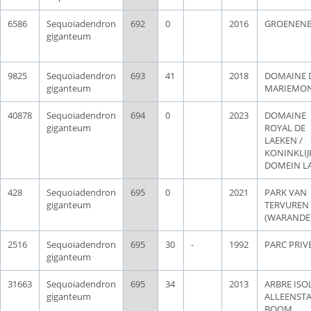
6586
Sequoiadendron
692
0
2016
GROENEN
giganteum
9825
Sequoiadendron
693
41
2018
DOMAINE 
giganteum
MARIEMO
40878
Sequoiadendron
694
0
2023
DOMAINE
giganteum
ROYAL DE
LAEKEN /
KONINKLIJ
DOMEIN L
428
Sequoiadendron
695
0
2021
PARK VAN
giganteum
TERVUREN
(WARANDE
2516
Sequoiadendron
695
30
-
1992
PARC PRIV
giganteum
31663
Sequoiadendron
695
34
2013
ARBRE ISOL
giganteum
ALLEENST
BOOM