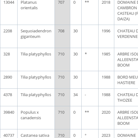
13044
Platanus
707
0
**
2018
DOMAINE 
orientalis
CAMBRON
CASTEAU (P
DAIZA)
2208
Sequoiadendron
708
30
1996
CHATEAU 
giganteum
VERDENNE
328
Tilia platyphyllos
710
30
*
1985
ARBRE ISOL
ALLEENST
BOOM
2890
Tilia platyphyllos
710
30
1988
BORD MEU
HASTIERE
4378
Tilia platyphyllos
710
34
-
1988
CHATEAU 
THOZEE
39840
Populus x
710
0
**
2020
ARBRE ISOL
canadensis
ALLEENST
BOOM
40737
Castanea sativa
710
0
°
2023
DOMAINE