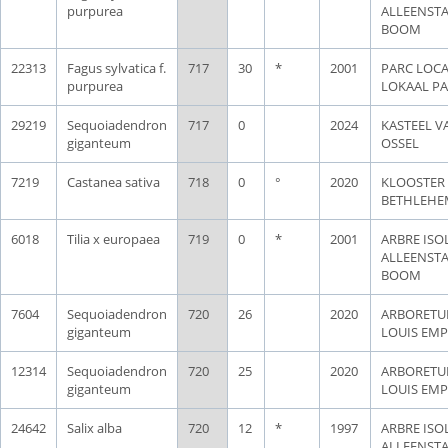
purpurea
ALLEENST
BOOM
22313
Fagus sylvatica f.
717
30
*
2001
PARC LOCA
purpurea
LOKAAL P
29219
Sequoiadendron
717
0
2024
KASTEEL V
giganteum
OSSEL
7219
Castanea sativa
718
0
°
2020
KLOOSTER
BETHLEHE
6018
Tilia x europaea
719
0
*
2001
ARBRE ISOL
ALLEENST
BOOM
7604
Sequoiadendron
720
26
2020
ARBORET
giganteum
LOUIS EMP
12314
Sequoiadendron
720
25
2020
ARBORET
giganteum
LOUIS EMP
24642
Salix alba
720
12
*
1997
ARBRE ISOL
ALLEENST