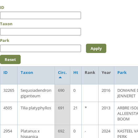
ID
Taxon
Park
ID
Taxon
Circ.
Ht
Rank
Year
Park
32265
Sequoiadendron
690
0
2016
DOMAINE 
giganteum
JENNERET
4505
Tilia platyphyllos
691
21
*
2013
ARBRE ISOL
ALLEENST
BOOM
2954
Platanus x
692
0
-
2024
KASTEEL V
hispanica
PERK