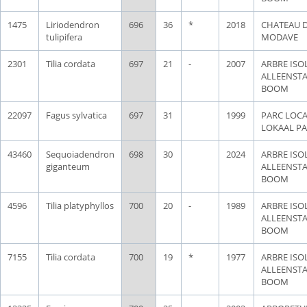
1475
Liriodendron
696
36
*
2018
CHATEAU 
tulipifera
MODAVE
2301
Tilia cordata
697
21
-
2007
ARBRE ISOL
ALLEENST
BOOM
22097
Fagus sylvatica
697
31
1999
PARC LOCA
LOKAAL P
43460
Sequoiadendron
698
30
2024
ARBRE ISOL
giganteum
ALLEENST
BOOM
4596
Tilia platyphyllos
700
20
-
1989
ARBRE ISOL
ALLEENST
BOOM
7155
Tilia cordata
700
19
*
1977
ARBRE ISOL
ALLEENST
BOOM