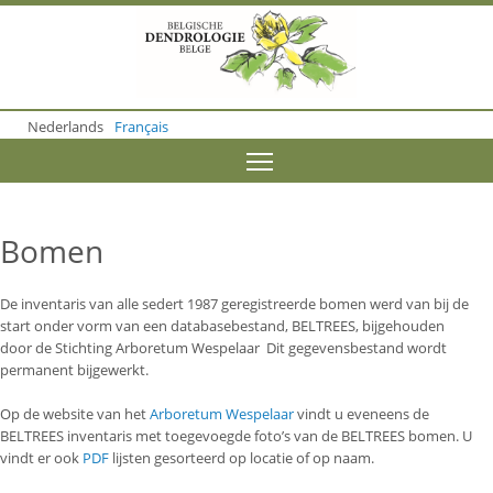
S
k
i
p
t
o
Nederlands
Français
m
a
Toggle menu visibility
i
n
c
o
Bomen
n
t
e
De inventaris van alle sedert 1987 geregistreerde bomen werd van bij de
n
start onder vorm van een databasebestand, BELTREES, bijgehouden
t
door de Stichting Arboretum Wespelaar Dit gegevensbestand wordt
permanent bijgewerkt.
Op de website van het
Arboretum Wespelaar
vindt u eveneens de
BELTREES inventaris met toegevoegde foto’s van de BELTREES bomen. U
vindt er ook
PDF
lijsten gesorteerd op locatie of op naam.