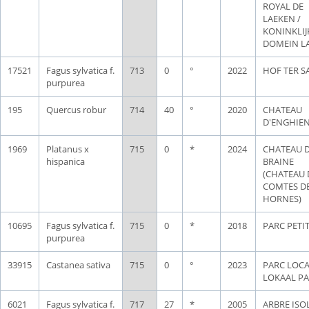
ROYAL DE
LAEKEN /
KONINKLIJ
DOMEIN L
17521
Fagus sylvatica f.
713
0
°
2022
HOF TER S
purpurea
195
Quercus robur
714
40
°
2020
CHATEAU
D'ENGHIE
1969
Platanus x
715
0
*
2024
CHATEAU 
hispanica
BRAINE
(CHATEAU 
COMTES D
HORNES)
10695
Fagus sylvatica f.
715
0
*
2018
PARC PETI
purpurea
33915
Castanea sativa
715
0
°
2023
PARC LOCA
LOKAAL P
6021
Fagus sylvatica f.
717
27
*
2005
ARBRE ISOL