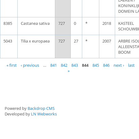
KONINKLIJ
DOMEIN L
8385
Castanea sativa
727
0
*
2018
KASTEEL
SCHOUWB
5043
Tilia x europaea
727
27
*
2007
ARBRE ISOL
ALLEENST
BOOM
Pages
« first
‹ previous
…
841
842
843
844
845
846
next ›
last
»
Powered by
Backdrop CMS
Developed by
LN Webworks