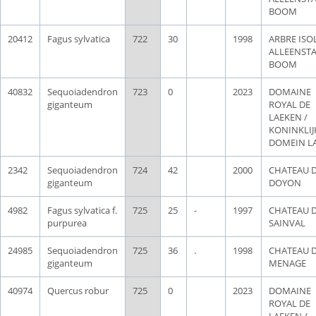
BOOM
20412
Fagus sylvatica
722
30
1998
ARBRE ISOL
ALLEENST
BOOM
40832
Sequoiadendron
723
0
2023
DOMAINE
giganteum
ROYAL DE
LAEKEN /
KONINKLIJ
DOMEIN L
2342
Sequoiadendron
724
42
2000
CHATEAU 
giganteum
DOYON
4982
Fagus sylvatica f.
725
25
-
1997
CHATEAU 
purpurea
SAINVAL
24985
Sequoiadendron
725
36
.
1998
CHATEAU 
giganteum
MENAGE
40974
Quercus robur
725
0
2023
DOMAINE
ROYAL DE
LAEKEN /