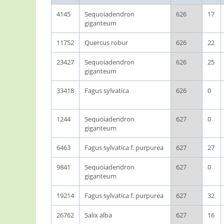
4145
Sequoiadendron
626
17
giganteum
11752
Quercus robur
626
22
23427
Sequoiadendron
626
25
giganteum
33418
Fagus sylvatica
626
0
1244
Sequoiadendron
627
0
giganteum
6463
Fagus sylvatica f. purpurea
627
27
9841
Sequoiadendron
627
0
giganteum
19214
Fagus sylvatica f. purpurea
627
32
26762
Salix alba
627
16