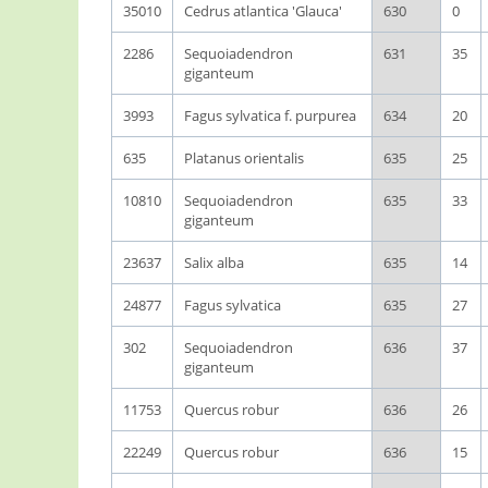
35010
Cedrus atlantica 'Glauca'
630
0
2286
Sequoiadendron
631
35
giganteum
3993
Fagus sylvatica f. purpurea
634
20
635
Platanus orientalis
635
25
10810
Sequoiadendron
635
33
giganteum
23637
Salix alba
635
14
24877
Fagus sylvatica
635
27
302
Sequoiadendron
636
37
giganteum
11753
Quercus robur
636
26
22249
Quercus robur
636
15