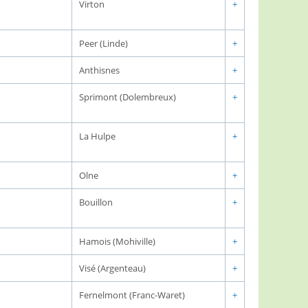
Virton
+
Peer (Linde)
+
Anthisnes
+
Sprimont (Dolembreux)
+
La Hulpe
+
Olne
+
Bouillon
+
Hamois (Mohiville)
+
Visé (Argenteau)
+
Fernelmont (Franc-Waret)
+