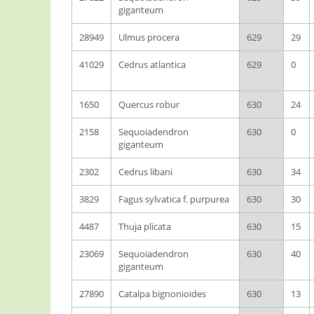
giganteum
28949
Ulmus procera
629
29
41029
Cedrus atlantica
629
0
1650
Quercus robur
630
24
2158
Sequoiadendron
630
0
giganteum
2302
Cedrus libani
630
34
3829
Fagus sylvatica f. purpurea
630
30
4487
Thuja plicata
630
15
23069
Sequoiadendron
630
40
giganteum
27890
Catalpa bignonioides
630
13