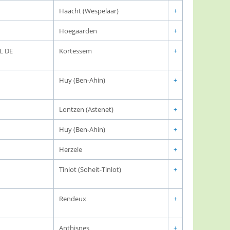
Haacht (Wespelaar)
+
Hoegaarden
+
L DE
Kortessem
+
Huy (Ben-Ahin)
+
Lontzen (Astenet)
+
Huy (Ben-Ahin)
+
Herzele
+
Tinlot (Soheit-Tinlot)
+
Rendeux
+
Anthisnes
+