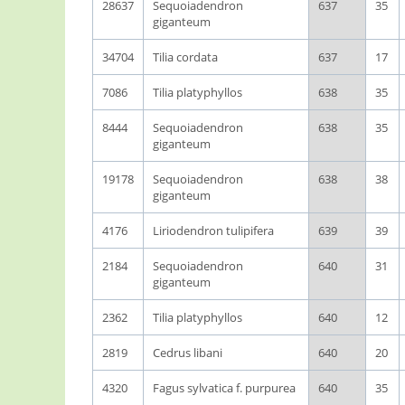
28637
Sequoiadendron
637
35
giganteum
34704
Tilia cordata
637
17
7086
Tilia platyphyllos
638
35
8444
Sequoiadendron
638
35
giganteum
19178
Sequoiadendron
638
38
giganteum
4176
Liriodendron tulipifera
639
39
2184
Sequoiadendron
640
31
giganteum
2362
Tilia platyphyllos
640
12
2819
Cedrus libani
640
20
4320
Fagus sylvatica f. purpurea
640
35