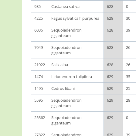
985
Castanea sativa
628
0
4225
Fagus sylvatica f. purpurea
628
30
6036
Sequoiadendron
628
39
giganteum
7049
Sequoiadendron
628
26
giganteum
21922
Salix alba
628
26
1474
Liriodendron tulipifera
629
35
1495
Cedrus libani
629
25
5595
Sequoiadendron
629
28
giganteum
25362
Sequoiadendron
629
0
giganteum
27822
Sequoiadendron
629
39