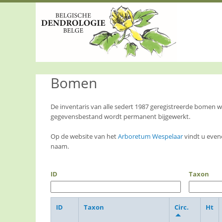
S
k
i
p
t
o
m
a
Bomen
i
n
c
o
De inventaris van alle sedert 1987 geregistreerde bomen
n
gegevensbestand wordt permanent bijgewerkt.
t
e
Op de website van het
Arboretum Wespelaar
vindt u even
n
naam.
t
ID
Taxon
ID
Taxon
Circ.
Ht