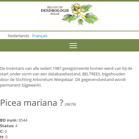
S
k
i
p
t
o
Nederlands
Français
m
a
Toggle menu visibility
i
n
c
o
De inventaris van alle sedert 1987 geregistreerde bomen werd van bij de
n
start onder vorm van een databasebestand, BELTREES, bijgehouden
t
door de Stichting Arboretum Wespelaar Dit gegevensbestand wordt
e
permanent bijgewerkt.
n
t
Picea mariana ?
(9679)
BD num:
8544
Status:
4
C:
0
H:
0