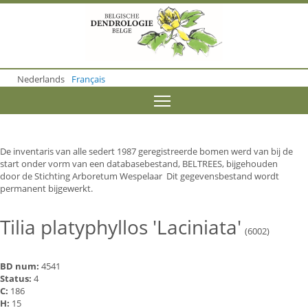
S
k
i
p
t
o
Nederlands
Français
m
a
Toggle menu visibility
i
n
c
o
De inventaris van alle sedert 1987 geregistreerde bomen werd van bij de
n
start onder vorm van een databasebestand, BELTREES, bijgehouden
t
door de Stichting Arboretum Wespelaar Dit gegevensbestand wordt
e
permanent bijgewerkt.
n
t
Tilia platyphyllos 'Laciniata'
(6002)
BD num:
4541
Status:
4
C:
186
H:
15