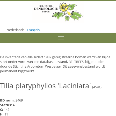
S
k
i
p
t
o
Nederlands
Français
m
a
Toggle menu visibility
i
n
c
o
De inventaris van alle sedert 1987 geregistreerde bomen werd van bij de
n
start onder vorm van een databasebestand, BELTREES, bijgehouden
t
door de Stichting Arboretum Wespelaar Dit gegevensbestand wordt
e
permanent bijgewerkt.
n
t
Tilia platyphyllos 'Laciniata'
(4591)
BD num:
2469
Status:
4
C:
142
H:
11