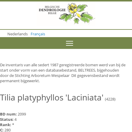
S
k
i
p
t
o
Nederlands
Français
m
a
Toggle menu visibility
i
n
c
o
De inventaris van alle sedert 1987 geregistreerde bomen werd van bij de
n
start onder vorm van een databasebestand, BELTREES, bijgehouden
t
door de Stichting Arboretum Wespelaar Dit gegevensbestand wordt
e
permanent bijgewerkt.
n
t
Tilia platyphyllos 'Laciniata'
(4228)
BD num:
2099
Status:
4
Rank:
*
C:
280