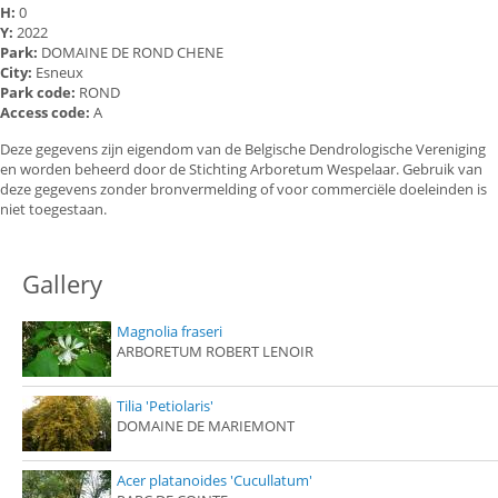
H:
0
Y:
2022
Park:
DOMAINE DE ROND CHENE
City:
Esneux
Park code:
ROND
Access code:
A
Deze gegevens zijn eigendom van de Belgische Dendrologische Vereniging
en worden beheerd door de Stichting Arboretum Wespelaar. Gebruik van
deze gegevens zonder bronvermelding of voor commerciële doeleinden is
niet toegestaan.
Gallery
Magnolia fraseri
ARBORETUM ROBERT LENOIR
Tilia 'Petiolaris'
DOMAINE DE MARIEMONT
Acer platanoides 'Cucullatum'