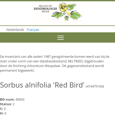
S
k
i
p
t
o
Nederlands
Français
m
a
Toggle menu visibility
i
n
c
o
De inventaris van alle sedert 1987 geregistreerde bomen werd van bij de
n
start onder vorm van een databasebestand, BELTREES, bijgehouden
t
door de Stichting Arboretum Wespelaar Dit gegevensbestand wordt
e
permanent bijgewerkt.
n
t
Sorbus alnifolia 'Red Bird'
(419475169)
BD num:
45043
Status:
2
C:
0
H:
0