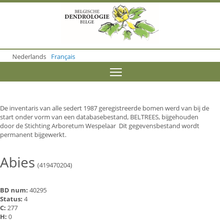
S
k
i
p
t
o
Nederlands
Français
m
a
Toggle menu visibility
i
n
c
o
De inventaris van alle sedert 1987 geregistreerde bomen werd van bij de
n
start onder vorm van een databasebestand, BELTREES, bijgehouden
t
door de Stichting Arboretum Wespelaar Dit gegevensbestand wordt
e
permanent bijgewerkt.
n
t
Abies
(419470204)
BD num:
40295
Status:
4
C:
277
H:
0