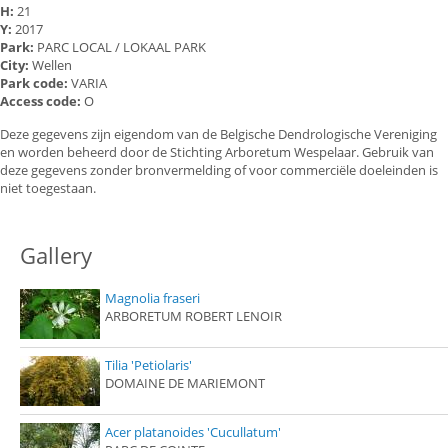
H:
21
Y:
2017
Park:
PARC LOCAL / LOKAAL PARK
City:
Wellen
Park code:
VARIA
Access code:
O
Deze gegevens zijn eigendom van de Belgische Dendrologische Vereniging
en worden beheerd door de Stichting Arboretum Wespelaar. Gebruik van
deze gegevens zonder bronvermelding of voor commerciële doeleinden is
niet toegestaan.
Gallery
Magnolia fraseri
ARBORETUM ROBERT LENOIR
Tilia 'Petiolaris'
DOMAINE DE MARIEMONT
Acer platanoides 'Cucullatum'