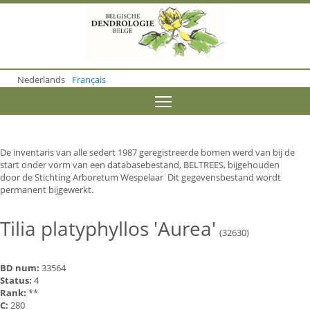
S
k
i
p
t
o
Nederlands
Français
m
a
Toggle menu visibility
i
n
c
o
De inventaris van alle sedert 1987 geregistreerde bomen werd van bij de
n
start onder vorm van een databasebestand, BELTREES, bijgehouden
t
door de Stichting Arboretum Wespelaar Dit gegevensbestand wordt
e
permanent bijgewerkt.
n
t
Tilia platyphyllos 'Aurea'
(32630)
BD num:
33564
Status:
4
Rank:
**
C:
280