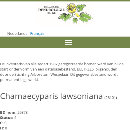
S
k
i
p
t
o
Nederlands
Français
m
a
Toggle menu visibility
i
n
c
o
De inventaris van alle sedert 1987 geregistreerde bomen werd van bij de
n
start onder vorm van een databasebestand, BELTREES, bijgehouden
t
door de Stichting Arboretum Wespelaar Dit gegevensbestand wordt
e
permanent bijgewerkt.
n
t
Chamaecyparis lawsoniana
(28101)
BD num:
29378
Status:
4
C:
0
H:
0