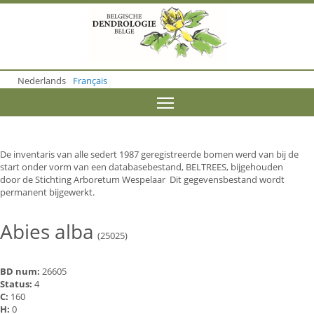
S
k
i
p
t
o
Nederlands
Français
m
a
Toggle menu visibility
i
n
c
o
De inventaris van alle sedert 1987 geregistreerde bomen werd van bij de
n
start onder vorm van een databasebestand, BELTREES, bijgehouden
t
door de Stichting Arboretum Wespelaar Dit gegevensbestand wordt
e
permanent bijgewerkt.
n
t
Abies alba
(25025)
BD num:
26605
Status:
4
C:
160
H:
0