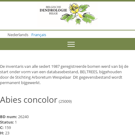
S
k
i
p
t
o
Nederlands
Français
m
a
Toggle menu visibility
i
n
c
o
De inventaris van alle sedert 1987 geregistreerde bomen werd van bij de
n
start onder vorm van een databasebestand, BELTREES, bijgehouden
t
door de Stichting Arboretum Wespelaar Dit gegevensbestand wordt
e
permanent bijgewerkt.
n
t
Abies concolor
(25009)
BD num:
26240
Status:
1
C:
159
H:
23