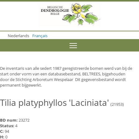
S
k
i
p
t
o
Nederlands
Français
m
a
Toggle menu visibility
i
n
c
o
De inventaris van alle sedert 1987 geregistreerde bomen werd van bij de
n
start onder vorm van een databasebestand, BELTREES, bijgehouden
t
door de Stichting Arboretum Wespelaar Dit gegevensbestand wordt
e
permanent bijgewerkt.
n
t
Tilia platyphyllos 'Laciniata'
(21953)
BD num:
23272
Status:
4
C:
94
H:
0