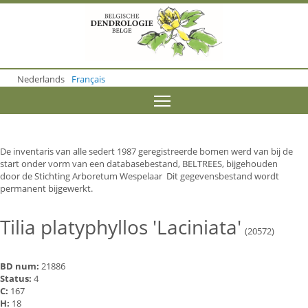
S
k
i
p
t
o
Nederlands
Français
m
a
Toggle menu visibility
i
n
c
o
De inventaris van alle sedert 1987 geregistreerde bomen werd van bij de
n
start onder vorm van een databasebestand, BELTREES, bijgehouden
t
door de Stichting Arboretum Wespelaar Dit gegevensbestand wordt
e
permanent bijgewerkt.
n
t
Tilia platyphyllos 'Laciniata'
(20572)
BD num:
21886
Status:
4
C:
167
H:
18