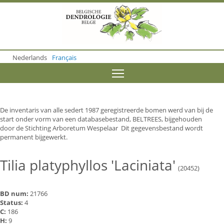
S
k
i
p
t
o
Nederlands
Français
m
a
Toggle menu visibility
i
n
c
o
De inventaris van alle sedert 1987 geregistreerde bomen werd van bij de
n
start onder vorm van een databasebestand, BELTREES, bijgehouden
t
door de Stichting Arboretum Wespelaar Dit gegevensbestand wordt
e
permanent bijgewerkt.
n
t
Tilia platyphyllos 'Laciniata'
(20452)
BD num:
21766
Status:
4
C:
186
H:
9