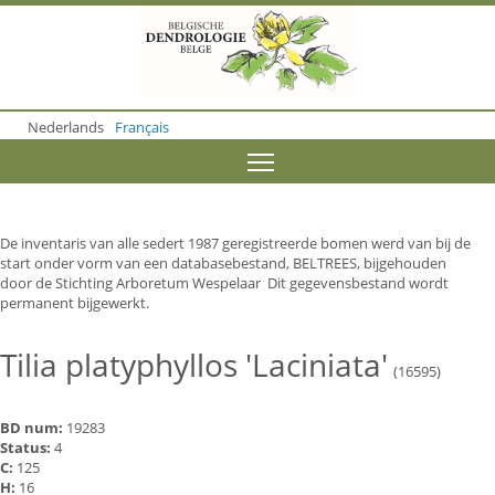
S
k
i
p
t
o
Nederlands
Français
m
a
Toggle menu visibility
i
n
c
o
De inventaris van alle sedert 1987 geregistreerde bomen werd van bij de
n
start onder vorm van een databasebestand, BELTREES, bijgehouden
t
door de Stichting Arboretum Wespelaar Dit gegevensbestand wordt
e
permanent bijgewerkt.
n
t
Tilia platyphyllos 'Laciniata'
(16595)
BD num:
19283
Status:
4
C:
125
H:
16