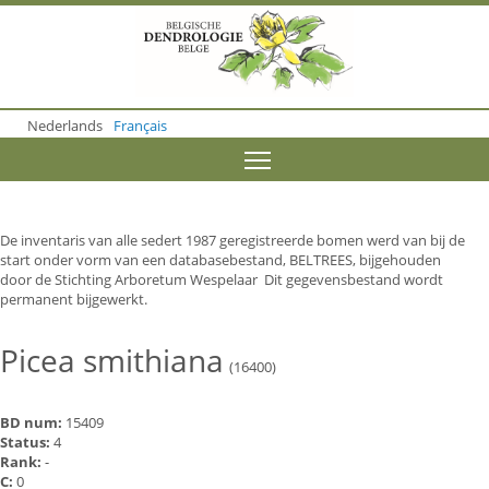
S
k
i
p
t
o
Nederlands
Français
m
a
Toggle menu visibility
i
n
c
o
De inventaris van alle sedert 1987 geregistreerde bomen werd van bij de
n
start onder vorm van een databasebestand, BELTREES, bijgehouden
t
door de Stichting Arboretum Wespelaar Dit gegevensbestand wordt
e
permanent bijgewerkt.
n
t
Picea smithiana
(16400)
BD num:
15409
Status:
4
Rank:
-
C:
0