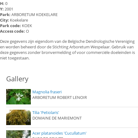
H:
0
Y:
2001
Park:
ARBORETUM KOEKELARE
City:
Koekelare
Park code:
KOEK
Access code:
O
Deze gegevens zijn eigendom van de Belgische Dendrologische Vereniging
en worden beheerd door de Stichting Arboretum Wespelaar. Gebruik van
deze gegevens zonder bronvermelding of voor commerciële doeleinden is
niet toegestaan.
Gallery
Magnolia fraseri
ARBORETUM ROBERT LENOIR
Tilia 'Petiolaris'
DOMAINE DE MARIEMONT
Acer platanoides 'Cucullatum'