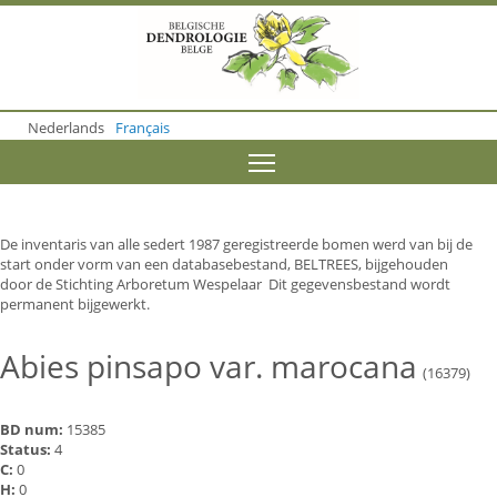
S
k
i
p
t
o
Nederlands
Français
m
a
Toggle menu visibility
i
n
c
o
De inventaris van alle sedert 1987 geregistreerde bomen werd van bij de
n
start onder vorm van een databasebestand, BELTREES, bijgehouden
t
door de Stichting Arboretum Wespelaar Dit gegevensbestand wordt
e
permanent bijgewerkt.
n
t
Abies pinsapo var. marocana
(16379)
BD num:
15385
Status:
4
C:
0
H:
0