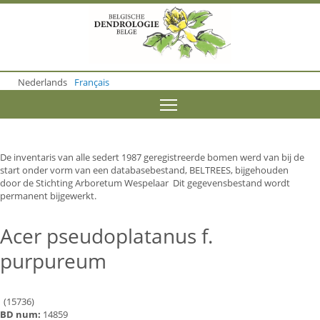
S
k
i
p
t
o
Nederlands
Français
m
a
Toggle menu visibility
i
n
c
o
De inventaris van alle sedert 1987 geregistreerde bomen werd van bij de
n
start onder vorm van een databasebestand, BELTREES, bijgehouden
t
door de Stichting Arboretum Wespelaar Dit gegevensbestand wordt
e
permanent bijgewerkt.
n
t
Acer pseudoplatanus f.
purpureum
(15736)
BD num:
14859