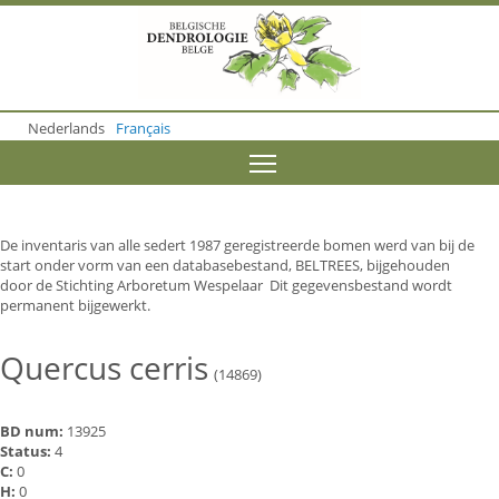
S
k
i
p
t
o
Nederlands
Français
m
a
Toggle menu visibility
i
n
c
o
De inventaris van alle sedert 1987 geregistreerde bomen werd van bij de
n
start onder vorm van een databasebestand, BELTREES, bijgehouden
t
door de Stichting Arboretum Wespelaar Dit gegevensbestand wordt
e
permanent bijgewerkt.
n
t
Quercus cerris
(14869)
BD num:
13925
Status:
4
C:
0
H:
0