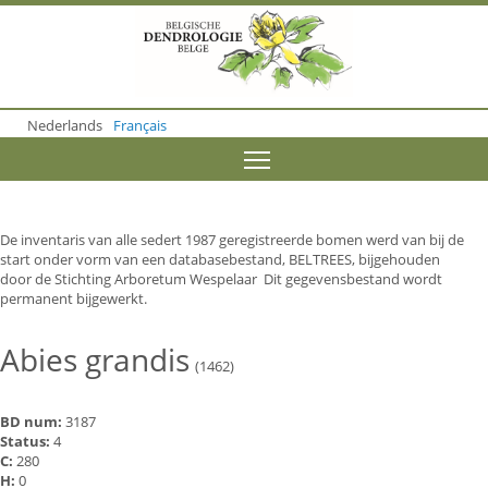
S
k
i
p
t
o
Nederlands
Français
m
a
Toggle menu visibility
i
n
c
o
De inventaris van alle sedert 1987 geregistreerde bomen werd van bij de
n
start onder vorm van een databasebestand, BELTREES, bijgehouden
t
door de Stichting Arboretum Wespelaar Dit gegevensbestand wordt
e
permanent bijgewerkt.
n
t
Abies grandis
(1462)
BD num:
3187
Status:
4
C:
280
H:
0