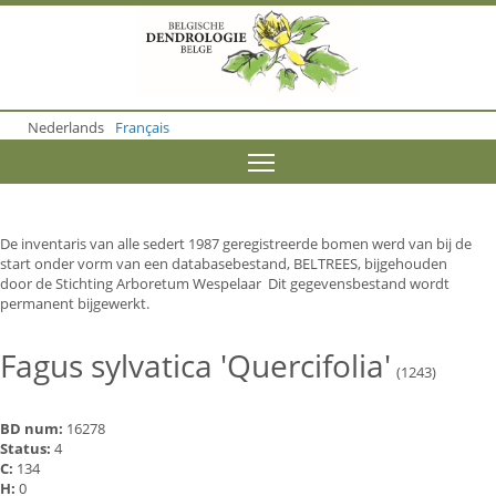
S
k
i
p
t
o
Nederlands
Français
m
a
Toggle menu visibility
i
n
c
o
De inventaris van alle sedert 1987 geregistreerde bomen werd van bij de
n
start onder vorm van een databasebestand, BELTREES, bijgehouden
t
door de Stichting Arboretum Wespelaar Dit gegevensbestand wordt
e
permanent bijgewerkt.
n
t
Fagus sylvatica 'Quercifolia'
(1243)
BD num:
16278
Status:
4
C:
134
H:
0