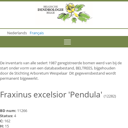
S
k
i
p
t
o
Nederlands
Français
m
a
Toggle menu visibility
i
n
c
o
De inventaris van alle sedert 1987 geregistreerde bomen werd van bij de
n
start onder vorm van een databasebestand, BELTREES, bijgehouden
t
door de Stichting Arboretum Wespelaar Dit gegevensbestand wordt
e
permanent bijgewerkt.
n
t
Fraxinus excelsior 'Pendula'
(12282)
BD num:
11266
Status:
4
C:
162
H:
15