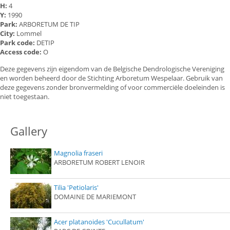
H:
4
Y:
1990
Park:
ARBORETUM DE TIP
City:
Lommel
Park code:
DETIP
Access code:
O
Deze gegevens zijn eigendom van de Belgische Dendrologische Vereniging
en worden beheerd door de Stichting Arboretum Wespelaar. Gebruik van
deze gegevens zonder bronvermelding of voor commerciële doeleinden is
niet toegestaan.
Gallery
Magnolia fraseri
ARBORETUM ROBERT LENOIR
Tilia 'Petiolaris'
DOMAINE DE MARIEMONT
Acer platanoides 'Cucullatum'