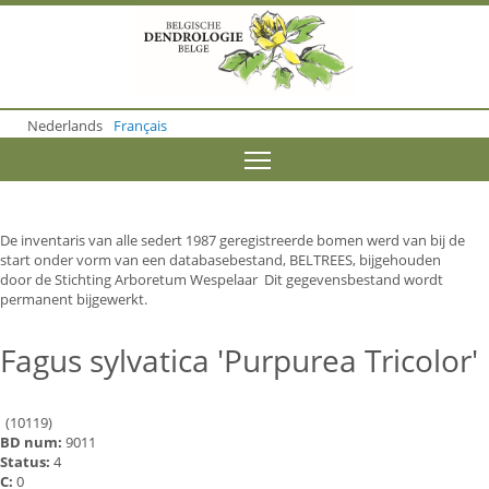
S
k
i
p
t
o
Nederlands
Français
m
a
Toggle menu visibility
i
n
c
o
De inventaris van alle sedert 1987 geregistreerde bomen werd van bij de
n
start onder vorm van een databasebestand, BELTREES, bijgehouden
t
door de Stichting Arboretum Wespelaar Dit gegevensbestand wordt
e
permanent bijgewerkt.
n
t
Fagus sylvatica 'Purpurea Tricolor'
(10119)
BD num:
9011
Status:
4
C:
0