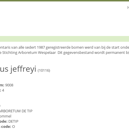
entaris van alle sedert 1987 geregistreerde bomen werd van bij de start o
e Stichting Arboretum Wespelaar Dit gegevensbestand wordt permanent bi
us jeffreyi
(10116)
um:
9008
:
4
0
ARBORETUM DE TIP
ommel
code:
DETIP
 code:
O