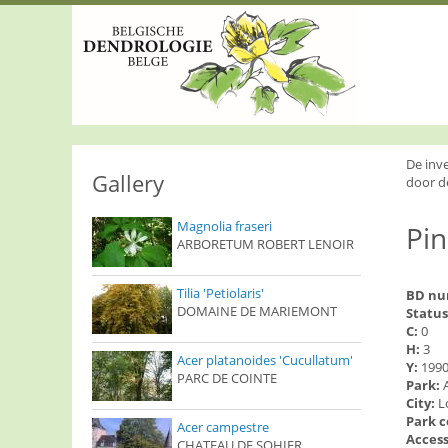
S
k
i
p
t
o
m
a
i
De inv
n
Gallery
door d
c
o
Magnolia fraseri
Pin
n
ARBORETUM ROBERT LENOIR
t
e
n
Tilia 'Petiolaris'
BD n
t
DOMAINE DE MARIEMONT
Status
C:
0
H:
3
Acer platanoides 'Cucullatum'
Y:
199
PARC DE COINTE
Park:
City:
L
Park 
Acer campestre
Access
CHATEAU DE SOHIER