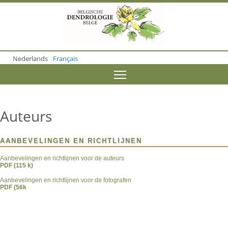
S
k
i
p
t
o
Nederlands
Français
m
a
Toggle menu visibility
i
n
c
o
Auteurs
n
t
e
AANBEVELINGEN EN RICHTLIJNEN
n
t
Aanbevelingen en richtlijnen voor de auteurs
PDF (115 k)
Aanbevelingen en richtlijnen voor de fotografen
PDF (56k