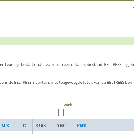
 werd van bij de start onder vorm van een databasebestand, BELTREES, bijg
eens de BELTREES inventaris met toegevoegde foto’s van de BELTREES bome
Park
Circ.
Ht
Rank
Year
Park