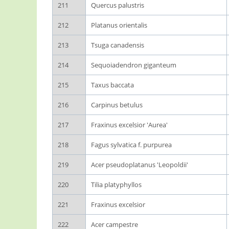
211
Quercus palustris
212
Platanus orientalis
213
Tsuga canadensis
214
Sequoiadendron giganteum
215
Taxus baccata
216
Carpinus betulus
217
Fraxinus excelsior 'Aurea'
218
Fagus sylvatica f. purpurea
219
Acer pseudoplatanus 'Leopoldii'
220
Tilia platyphyllos
221
Fraxinus excelsior
222
Acer campestre