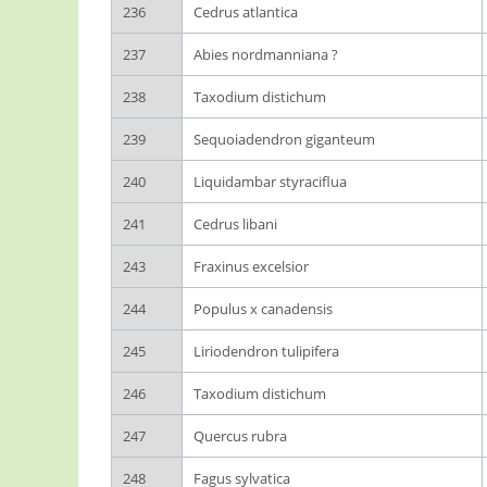
236
Cedrus atlantica
237
Abies nordmanniana ?
238
Taxodium distichum
239
Sequoiadendron giganteum
240
Liquidambar styraciflua
241
Cedrus libani
243
Fraxinus excelsior
244
Populus x canadensis
245
Liriodendron tulipifera
246
Taxodium distichum
247
Quercus rubra
248
Fagus sylvatica