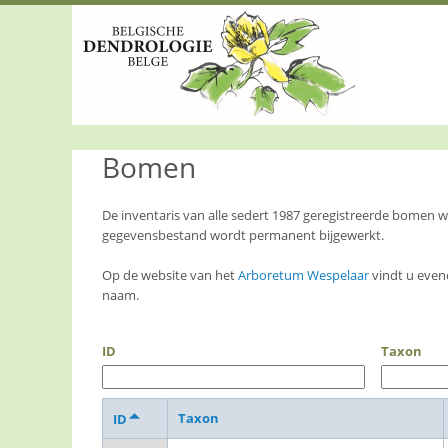
S
k
i
p
t
o
m
a
Bomen
i
n
c
o
De inventaris van alle sedert 1987 geregistreerde bomen
n
gegevensbestand wordt permanent bijgewerkt.
t
e
Op de website van het
Arboretum Wespelaar
vindt u even
n
naam.
t
ID
Taxon
Taxon
ID