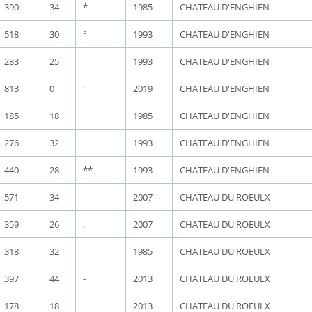
390
34
*
1985
CHATEAU D'ENGHIEN
518
30
°
1993
CHATEAU D'ENGHIEN
283
25
1993
CHATEAU D'ENGHIEN
813
0
°
2019
CHATEAU D'ENGHIEN
185
18
1985
CHATEAU D'ENGHIEN
276
32
1993
CHATEAU D'ENGHIEN
440
28
**
1993
CHATEAU D'ENGHIEN
571
34
2007
CHATEAU DU ROEULX
359
26
.
2007
CHATEAU DU ROEULX
318
32
1985
CHATEAU DU ROEULX
397
44
-
2013
CHATEAU DU ROEULX
178
18
2013
CHATEAU DU ROEULX