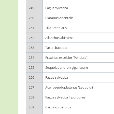
249
Fagus sylvatica
250
Platanus orientalis
251
Tilia 'Petiolaris'
252
Ailanthus altissima
253
Taxus baccata
254
Fraxinus excelsior 'Pendula'
255
Sequoiadendron giganteum
256
Fagus sylvatica
257
Acer pseudoplatanus 'Leopoldii'
258
Fagus sylvatica f. purpurea
259
Carpinus betulus