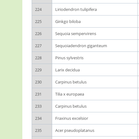
224
Liriodendron tulipifera
225
Ginkgo biloba
226
Sequoia sempervirens
227
Sequoiadendron giganteum
228
Pinus sylvestris
229
Larix decidua
230
Carpinus betulus
231
Tilia x europaea
233
Carpinus betulus
234
Fraxinus excelsior
235
Acer pseudoplatanus