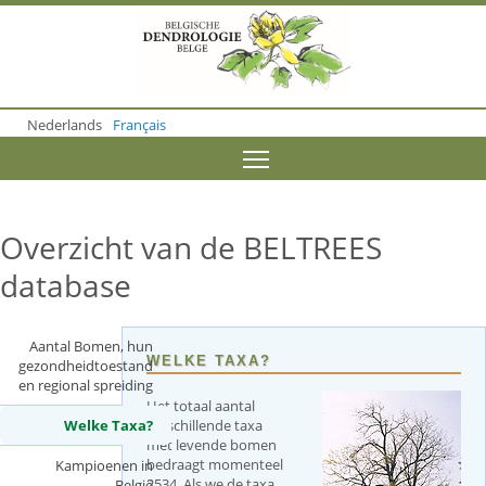
S
k
i
p
t
o
Nederlands
Français
m
a
Toggle menu visibility
i
n
c
o
Overzicht van de BELTREES
n
t
database
e
n
t
Aantal Bomen, hun
WELKE TAXA?
gezondheidtoestand
en regional spreiding
Het totaal aantal
Welke Taxa?
verschillende taxa
(
met levende bomen
a
bedraagt momenteel
c
Kampioenen in
2534. Als we de taxa
t
België