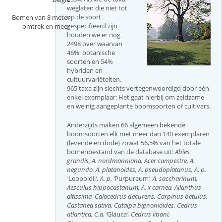
weglaten die niet tot
i
op de soort
v
Bomen van 8 meter
gespecifieerd zijn
e
omtrek en meer
houden we er nog
t
2498 over waarvan
a
46% botanische
b
soorten en 54%
)
hybriden en
cultuurvariëteiten.
965 taxa zijn slechts vertegenwoordigd door één
enkel exemplaar: Het gaat hierbij om zeldzame
en weinig aangeplante boomsoorten of cultivars.
Anderzijds maken 66 algemeen bekende
boomsoorten elk met meer dan 140 exemplaren
(levende en dode) zowat 56,5% van het totale
bomenbestand van de database uit:
Abies
grandis, A. nordmanniana, Acer campestre, A.
negundo, A. platanoides, A. pseudoplatanus, A. p.
'
Leopoldii
', A. p. ‘
Purpureum
’, A. saccharinum,
Aesculus hippocastanum, A. x carnea, Ailanthus
altissima, Calocedrus decurens, Carpinus betulus,
Castanea sativa, Catalpa bignonioides, Cedrus
atlantica, C.a. ‘
Glauca
’, Cedrus libani,