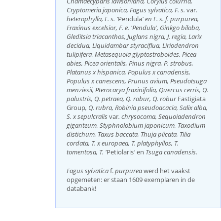
Chamaecyparis lawsoniana, Corylus colurna,
Cryptomeria japonica, Fagus sylvatica, F. s.
var
.
heterophylla, F. s. '
Pendula
' en F. s. f. purpurea,
Fraxinus excelsior, F. e. 'Pendula', Ginkgo biloba,
Gleditsia triacanthos, Juglans nigra, J. regia, Larix
decidua, Liquidambar styraciflua, Liriodendron
tulipifera, Metasequoia glyptostroboides, Picea
abies, Picea orientalis, Pinus nigra, P. strobus,
Platanus x hispanica, Populus x canadensis,
Populus x canescens, Prunus avium, Pseudotsuga
menziesii, Pterocarya fraxinifolia, Quercus cerris, Q.
palustris, Q. petraea, Q. robur, Q. robur
Fastigiata
Group
, Q. rubra, Robinia pseudoacacia, Salix alba,
S. x sepulcralis
var
. chrysocoma, Sequoiadendron
giganteum, Styphnolobium japonicum, Taxodium
distichum, Taxus baccata, Thuja plicata, Tilia
cordata, T. x europaea, T. platyphyllos, T.
tomentosa, T. '
Petiolaris
'
en
Tsuga canadensis.
Fagus sylvatica
f.
purpurea
werd het vaakst
opgemeten: er staan 1609 exemplaren in de
databank!