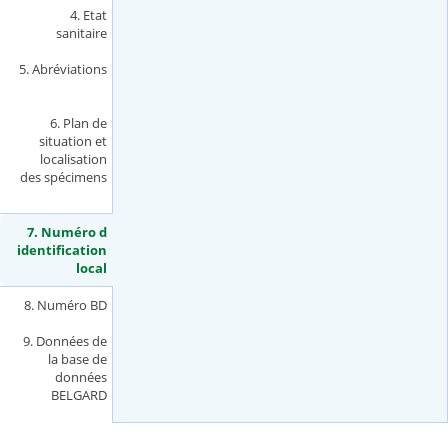
4. Etat
sanitaire
5. Abréviations
6. Plan de
situation et
localisation
des spécimens
7. Numéro d
identification
local
(
a
c
8. Numéro BD
t
i
9. Données de
v
la base de
e
données
t
BELGARD
a
b