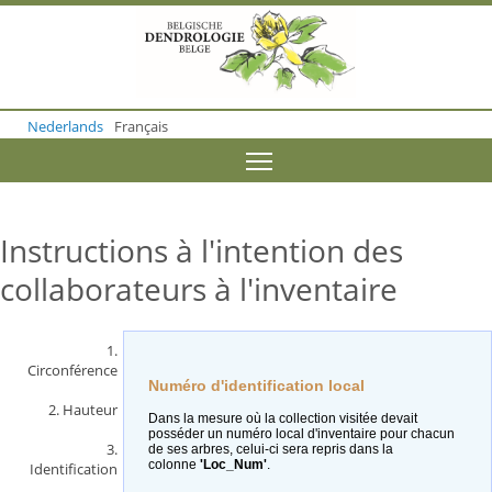
S
k
i
p
t
o
Nederlands
Français
m
a
Toggle menu visibility
i
n
c
o
Instructions à l'intention des
n
t
collaborateurs à l'inventaire
e
n
t
1.
Circonférence
Numéro d'identification local
2. Hauteur
Dans la mesure où la collection visitée devait
posséder un numéro local d'inventaire pour chacun
3.
de ses arbres, celui-ci sera repris dans la
colonne
'Loc_Num'
.
Identification