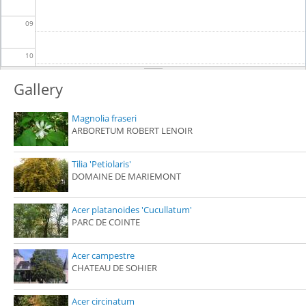
09
10
Gallery
11
Magnolia fraseri
12
ARBORETUM ROBERT LENOIR
13
Tilia 'Petiolaris'
DOMAINE DE MARIEMONT
14
Acer platanoides 'Cucullatum'
15
PARC DE COINTE
16
Acer campestre
CHATEAU DE SOHIER
17
Acer circinatum