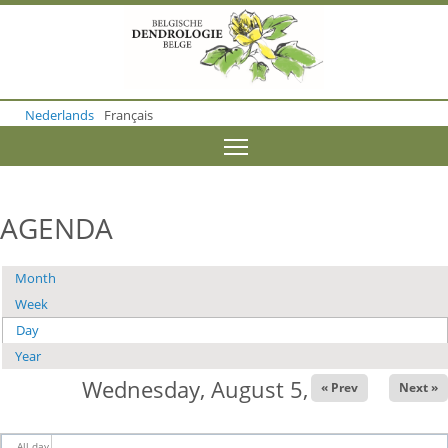
S
k
i
p
t
o
Nederlands
Français
m
a
Toggle menu visibility
i
n
c
o
AGENDA
n
t
e
Month
Primary
n
t
Week
tabs
Day
(active tab)
Year
Wednesday, August 5, 2026
« Prev
Next »
All day