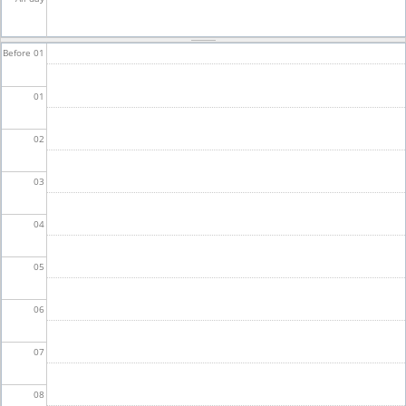
Before 01
01
02
03
04
05
06
07
08