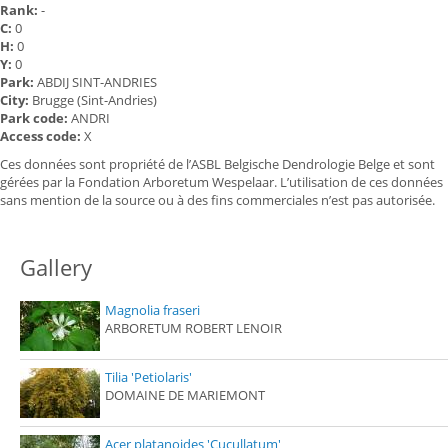
Rank:
-
C:
0
H:
0
Y:
0
Park:
ABDIJ SINT-ANDRIES
City:
Brugge (Sint-Andries)
Park code:
ANDRI
Access code:
X
Ces données sont propriété de l’ASBL Belgische Dendrologie Belge et sont
gérées par la Fondation Arboretum Wespelaar. L’utilisation de ces données
sans mention de la source ou à des fins commerciales n’est pas autorisée.
Gallery
Magnolia fraseri
ARBORETUM ROBERT LENOIR
Tilia 'Petiolaris'
DOMAINE DE MARIEMONT
Acer platanoides 'Cucullatum'