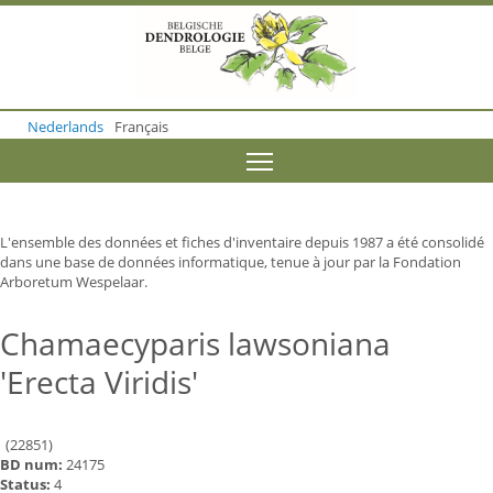
S
k
i
p
t
o
Nederlands
Français
m
a
Toggle menu visibility
i
n
c
o
L'ensemble des données et fiches d'inventaire depuis 1987 a été consolidé
n
dans une base de données informatique, tenue à jour par la Fondation
t
Arboretum Wespelaar.
e
n
t
Chamaecyparis lawsoniana
'Erecta Viridis'
(22851)
BD num:
24175
Status:
4