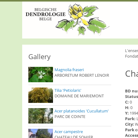
S
k
i
p
t
o
m
a
i
L'ense
n
Gallery
Fondat
c
o
Magnolia fraseri
Cha
n
ARBORETUM ROBERT LENOIR
t
e
n
Tilia 'Petiolaris'
BD n
t
DOMAINE DE MARIEMONT
Status
C:
0
H:
0
Acer platanoides 'Cucullatum'
Y:
199
PARC DE COINTE
Park:
City:
W
Park 
Acer campestre
Access
CHATEAU DE SOHIER