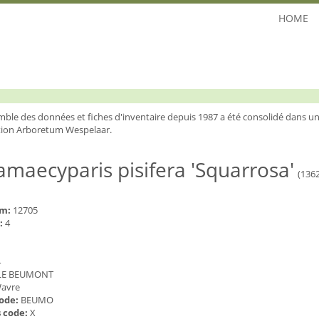
HOME
mble des données et fiches d'inventaire depuis 1987 a été consolidé dans un
ion Arboretum Wespelaar.
maecyparis pisifera 'Squarrosa'
(136
um:
12705
:
4
4
LE BEUMONT
avre
code:
BEUMO
 code:
X