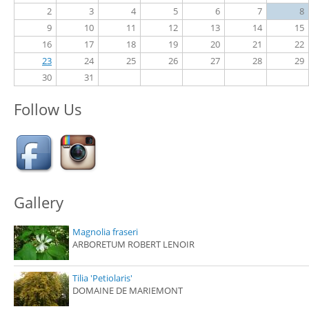
2
3
4
5
6
7
8
9
10
11
12
13
14
15
16
17
18
19
20
21
22
23
24
25
26
27
28
29
30
31
Follow Us
Gallery
Magnolia fraseri
ARBORETUM ROBERT LENOIR
Tilia 'Petiolaris'
DOMAINE DE MARIEMONT