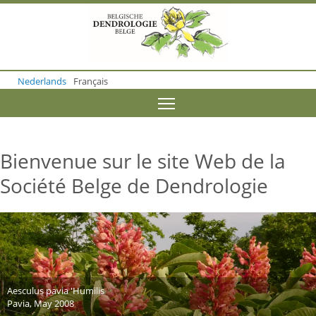
S
k
i
p
t
o
Nederlands
Français
m
a
Toggle menu visibility
i
n
c
o
Bienvenue sur le site Web de la
n
t
Société Belge de Dendrologie
e
n
t
Aesculus pavia 'Humilis
Pavia, May 2008